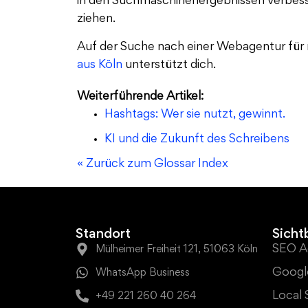
in den Suchmaschinenergebnissen verbesse
ziehen.
Auf der Suche nach einer Webagentur fü
aus Köln
unterstützt dich.
Weiterführende Artikel:
Hashtags: Wer sie nutzt, gewinnt.
KI und die Zukunft des Schreibens
« Zurück zum Glossar Index
Standort
Sicht
SEO A
Mülheimer Freiheit 121, 51063 Köln
Googl
WhatsApp Business
Local
+49 221 260 40 264