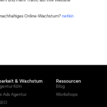
rn und mehr Traffic auf ihre Website
r nachhaltiges Online-Wachstum?
netkin
barkeit & Wachstum
Ressourcen
gentur Köln
Blog
e Ads Agentur
Workshops
 SEO